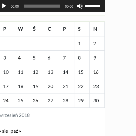
dtwarzacz
Używaj
00:00
00:00
lików
strzałek
źwiękowych
do
góry
P
W
Ś
C
P
S
N
oraz
do
1
2
dołu
aby
3
4
5
6
7
8
9
zwiększyć
lub
10
11
12
13
14
15
16
zmniejszyć
głośność.
17
18
19
20
21
22
23
24
25
26
27
28
29
30
wrzesień 2018
« sie
paź »