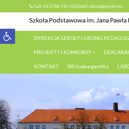
Skip
Call:
63 2768 745
|
Email:
szkola@pyzdry.eu
to
content
Szkoła Podstawowa im. Jana Pawła I
Otwórz pasek narzędzi
DYREKCJA SZKOŁY I GRONO PEDAGO
PROJEKTY I KONKURSY
DEKLARA
KONTAKT
Wirtualna gazetka
LAB