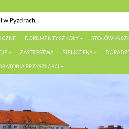
I w Pyzdrach
GICZNE
DOKUMENTY SZKOŁY
STOŁÓWKA SZ
CJE
ZASTĘPSTWA
BIBLIOTEKA
DORADZ
ORATORIA PRZYSZŁOŚCI