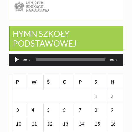
HYMN SZKOŁY
PODSTAWOWEJ
Odtwarzacz
00:00
00:00
plików
dźwiękowych
P
W
Ś
C
P
S
N
1
2
3
4
5
6
7
8
9
10
11
12
13
14
15
16